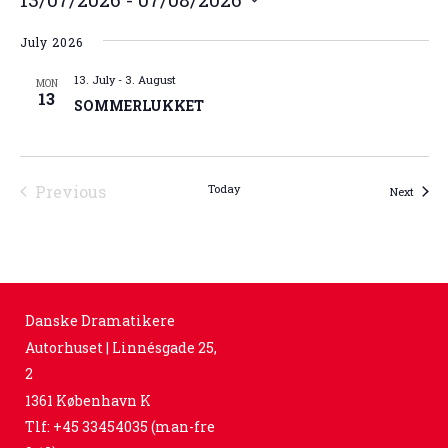
Select
July 2026
date.
13. July
-
3. August
MON
13
SOMMERLUKKET
Previous
Today
Events
Next
Events
Danske Dramatikere
Autorhuset | Linnésgade 25,
2
1361 København K
Tlf: +45 33454035 (man-fre