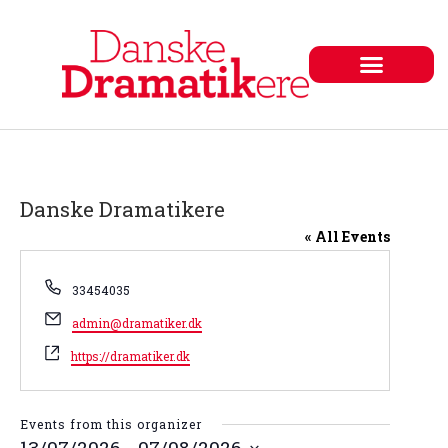
Danske Dramatikere
« All Events
Phone
33454035
Email
admin@dramatiker.dk
Website
https://dramatiker.dk
Events from this organizer
13/07/2026
 - 
07/08/2026