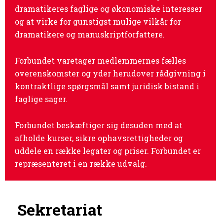
dramatikeres faglige og økonomiske interesser
og at virke for gunstigst mulige vilkår for
dramatikere og manuskriptforfattere.
Forbundet varetager medlemmernes fælles
overenskomster og yder herudover rådgivning i
kontraktlige spørgsmål samt juridisk bistand i
faglige sager.
Forbundet beskæftiger sig desuden med at
afholde kurser, sikre ophavsrettigheder og
uddele en række legater og priser. Forbundet er
repræsenteret i en række udvalg.
Sekretariat