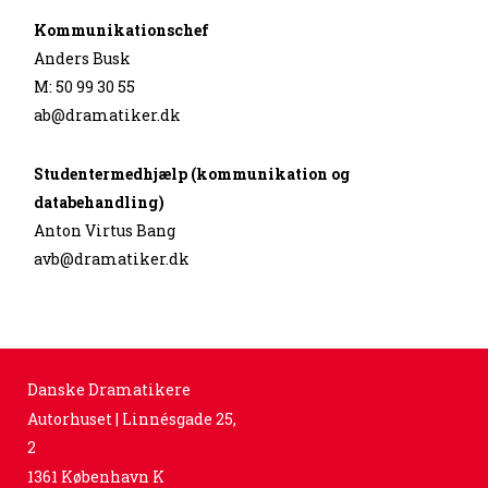
Kommunikationschef
Anders Busk
M: 50 99 30 55
ab@dramatiker.dk
Studentermedhjælp (kommunikation og
databehandling)
Anton Virtus Bang
avb@dramatiker.dk
Danske Dramatikere
Autorhuset | Linnésgade 25,
2
1361 København K