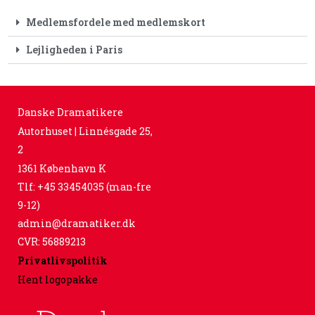
Medlemsfordele med medlemskort
Lejligheden i Paris
Danske Dramatikere
Autorhuset | Linnésgade 25,
2
1361 København K
Tlf: +45 33454035 (man-fre
9-12)
admin@dramatiker.dk
CVR: 56889213
Privatlivspolitik
Hent logopakke