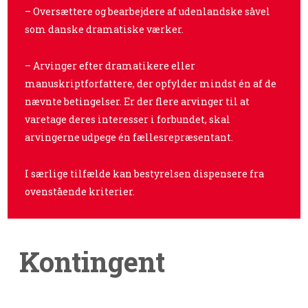
– Oversættere og bearbejdere af udenlandske såvel
som danske dramatiske værker.
– Arvinger efter dramatikere eller
manuskriptforfattere, der opfylder mindst én af de
nævnte betingelser. Er der flere arvinger til at
varetage deres interesser i forbundet, skal
arvingerne udpege én fællesrepræsentant.
I særlige tilfælde kan bestyrelsen dispensere fra
ovenstående kriterier.
Kontingent