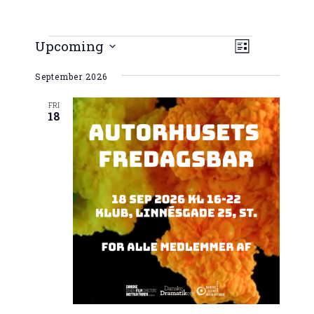
Vie
EVENT
Upcoming
Navi
List
VIEWS
Select
NAVIGATI
September 2026
date.
FRI
18