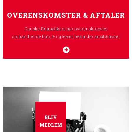
OVERENSKOMSTER & AFTALER
Danske Dramatikere har overenskomster
omhandlende film, tv og teater, herunder amatørteater.
BLIV
MEDLEM