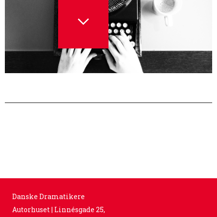
Danske Dramatikere
Autorhuset | Linnésgade 25,