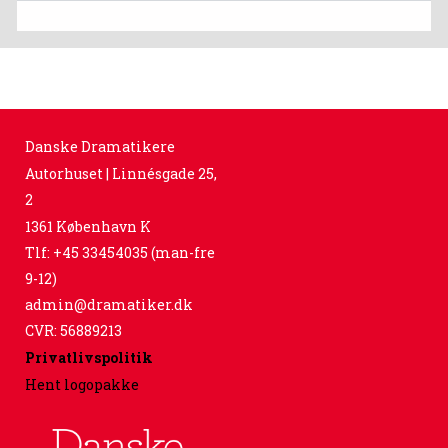
Danske Dramatikere
Autorhuset | Linnésgade 25,
2
1361 København K
Tlf: +45 33454035 (man-fre
9-12)
admin@dramatiker.dk
CVR: 56889213
Privatlivspolitik
Hent logopakke