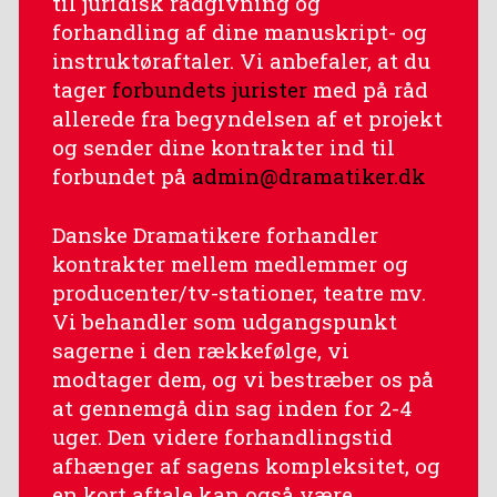
til juridisk rådgivning og
forhandling af dine manuskript- og
instruktøraftaler. Vi anbefaler, at du
tager
forbundets jurister
med på råd
allerede fra begyndelsen af et projekt
og sender dine kontrakter ind til
forbundet på
admin@dramatiker.dk
Danske Dramatikere forhandler
kontrakter mellem medlemmer og
producenter/tv-stationer, teatre mv.
Vi behandler som udgangspunkt
sagerne i den rækkefølge, vi
modtager dem, og vi bestræber os på
at gennemgå din sag inden for 2-4
uger. Den videre forhandlingstid
afhænger af sagens kompleksitet, og
en kort aftale kan også være