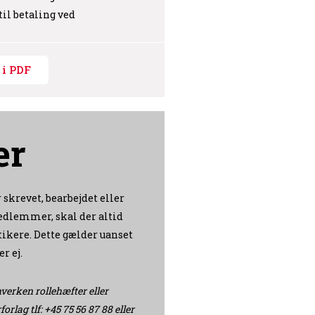
til betaling ved
i PDF
er
 skrevet, bearbejdet eller
edlemmer, skal der altid
ikere. Dette gælder uanset
r ej.
verken rollehæfter eller
rlag tlf: +45 75 56 87 88 eller