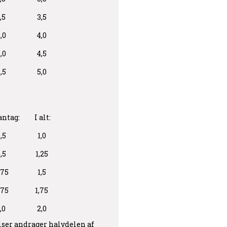
,5
3,5
,0
4,0
,0
4,5
,5
5,0
antag:
I alt:
,5
1,0
,5
1,25
,75
1,5
,75
1,75
,0
2,0
lser andrager halvdelen af