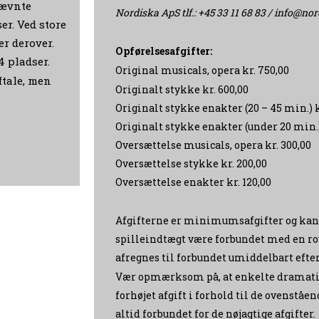
nævnte
Nordiska ApS tlf.: +45 33 11 68 83 /
info@nor
er. Ved store
er derover.
Opførelsesafgifter:
4 pladser.
Original musicals, opera kr. 750,00
tale, men
Originalt stykke kr. 600,00
Originalt stykke enakter (20 – 45 min.) k
Originalt stykke enakter (under 20 min.)
Oversættelse musicals, opera kr. 300,00
Oversættelse stykke kr. 200,00
Oversættelse enakter kr. 120,00
Afgifterne er minimumsafgifter og kan
spilleindtægt være forbundet med en roy
afregnes til forbundet umiddelbart efter
Vær opmærksom på, at enkelte dramatik
forhøjet afgift i forhold til de ovenståe
altid forbundet for de nøjagtige afgifter.