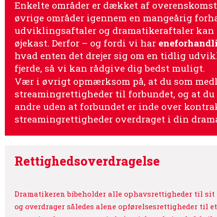
Enkelte områder er dækket af overenskomste
øvrige områder igennem en mangeårig forha
udviklingsaftaler og dramatikeraftaler kan 
øjekast. Derfor – og fordi vi har
eneforhandl
hvad enten det drejer sig om en tidlig udvikl
fjerde, så vi kan rådgive dig bedst muligt.
Vær i øvrigt opmærksom på, at du som medle
streamingrettigheder til forbundet, og at du 
andre uden at forbundet er inde over kontrakt
streamingrettigheder overdraget i din dram
Rettighedsoverdragelse
Dramatikeren bibeholder alle ophavsrettigheder til si
og overdrager således alene opførelsesrettigheder til e