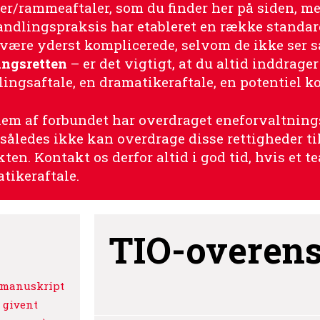
r/rammeaftaler, som du finder her på siden, me
ndlingspraksis har etableret en række standar
være yderst komplicerede, selvom de ikke ser s
ingsretten
– er det vigtigt, at du altid inddrager
ingsaftale, en dramatikeraftale, en potentiel ko
m af forbundet har overdraget eneforvaltnings
således ikke kan overdrage disse rettigheder til 
en. Kontakt os derfor altid i god tid, hvis et t
atikeraftale.
TIO-overen
t manuskript
t givent