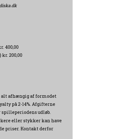
diska.dk
r. 400,00
 kr. 200,00
 alt afhængig af formodet
alty på 2-14%. Afgifterne
 spilleperiodens udløb.
ere eller stykker kan have
nde priser. Kontakt derfor