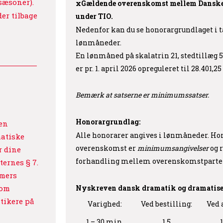
sæsoner).
xGældende overenskomst mellem Danske 
der tilbage
under TIO.
Nedenfor kan du se honorargrundlaget i t
lønmåneder.
En lønmåned på skalatrin 21, stedtillæg 5,
er pr.
1. april 2026 opreguleret til 28.401,25 
Bemærk at satserne er minimumssatser.
Honorargrundlag:
en
Alle honorarer angives i lønmåneder. Ho
matiske
overenskomst er
minimumsangivelser
og r
r dine
forhandling mellem overenskomstparterne,
ternes § 7.
mmers
som
Nyskreven dansk dramatik og dramatise
tikere på
Varighed:
Ved bestilling:
Ved 
1 – 30 min.
1,5
1