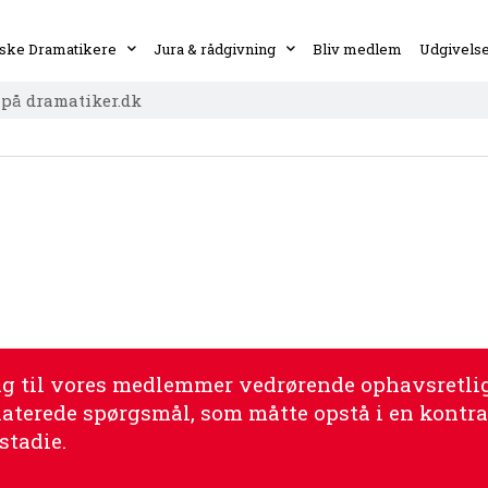
ske Dramatikere
Jura & rådgivning
Bliv medlem
Udgivels
ng til vores medlemmer vedrørende ophavsretlig
aterede spørgsmål, som måtte opstå i en kontra
stadie.