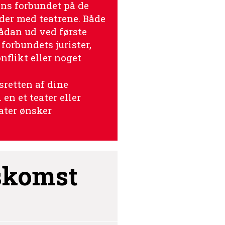
ns forbundet på de
der med teatrene. Både
ådan ud ved første
 forbundets jurister,
nflikt eller noget
retten af dine
en et teater eller
eater ønsker
skomst