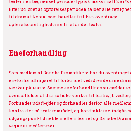
teater i en begrænset periode (typisk maksimalt 2 år/2 
Efter udløbet af opførelsesperioden falder alle rettighe
til dramatikeren, som herefter frit kan overdrage
opførelsesrettighederne til et andet teater.
Eneforhandling
Som medlem af Danske Dramatikere har du overdraget 
eneforhandlingsret til forbundet vedrørende dine dra
værker på teatre. Samme eneforhandlingsret gælder fo
oversættelser af dramatiske værker til teatre, jf. vedtæg
Forbundet udarbejder og forhandler derfor alle medle
kontrakter på teaterområdet, og kontrakterne indgås 
udgangspunkt direkte mellem teatret og Danske Drama
vegne af medlemmet.