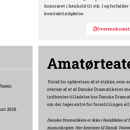
honoraret i henhold til stk. 1 og forfalder 
kontraktindgåelse.
Overenskomst 
Amatørteat
Forud for opførelsen af et stykke, som er
eater,
oversat af et af Danske Dramatikeres m
indhentes tilladelse hos Danske Dramat
om der tages entré for forestillingen elle
ust 2018.
Danske Dramatikere er ikke i besiddelse af h
manuskripter. Her henvises til Dansk Teaterfo