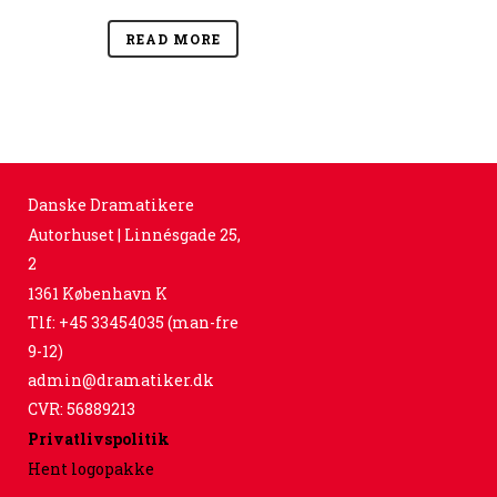
READ MORE
Danske Dramatikere
Autorhuset | Linnésgade 25,
2
1361 København K
Tlf: +45 33454035 (man-fre
9-12)
admin@dramatiker.dk
CVR: 56889213
Privatlivspolitik
Hent logopakke