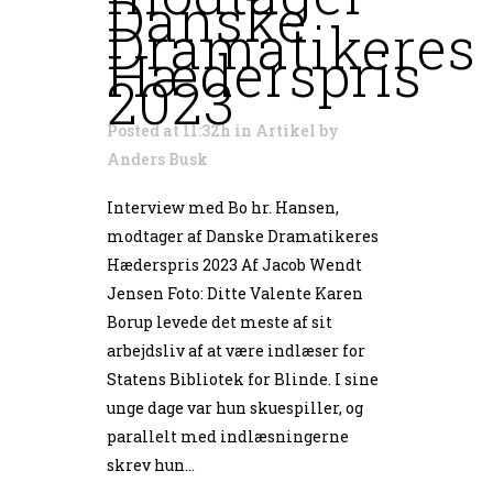
Danske
Dramatikeres
Hæderspris
2023
Posted at 11:32h
in
Artikel
by
Anders Busk
Interview med Bo hr. Hansen,
modtager af Danske Dramatikeres
Hæderspris 2023 Af Jacob Wendt
Jensen Foto: Ditte Valente Karen
Borup levede det meste af sit
arbejdsliv af at være indlæser for
Statens Bibliotek for Blinde. I sine
unge dage var hun skuespiller, og
parallelt med indlæsningerne
skrev hun...