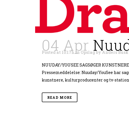
04 Apr
Nuud
Posted at 10:17h
in
Opslag
by
Anders Busk
NUUDAY/YOUSEE SAGSØGER KUNSTNERE
Pressemeddelelse: Nuuday/YouSee har sags
kunstnere, kulturproducenter og tv-station
READ MORE