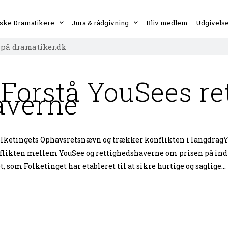
ske Dramatikere
Jura & rådgivning
Bliv medlem
Udgivels
 Forstå YouSees r
averne
olketingets Ophavsretsnævn og trækker konflikten i langdragYo
flikten mellem YouSee og rettighedshaverne om prisen på indh
om Folketinget har etableret til at sikre hurtige og saglige...