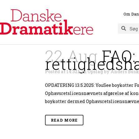
Om Dan
22 Aug
FAQ:
rettighedsh
Posted at 14:32h
in
Opslag
by
Anders Busk
OPDATERING 13.5.2025: YouSee boykotter F
Ophavsretslicensnævnets afgørelse af kon
boykotter dermed Ophavsretslicensnævnet, s
READ MORE