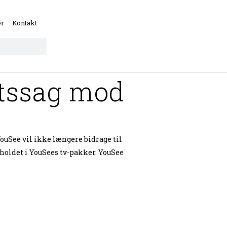
er
Kontakt
etssag mod
uSee vil ikke længere bidrage til
oldet i YouSees tv-pakker. YouSee